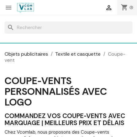
Panneau de gestion des cookies
shopping_cart


(0)
search
Objets publicitaires
Textile et casquette
Coupe-
vent
COUPE-VENTS
PERSONNALISÉS AVEC
LOGO
COMMANDEZ VOS COUPE-VENTS AVEC
MARQUAGE | MEILLEURS PRIX ET DÉLAIS
Chez Vcomlab, nous proposons des Coupe-vents