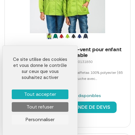
THC DUBLIN KIDS. Coupe-vent pour enfant
personnalisable
Ce site utilise des cookies
Référence 01408LAB0131850
et vous donne le contrôle
sur ceux que vous
Coupe-vent pour enfant (unisexe) en taffetas 100% polyester (65
souhaitez activer
g/m²). Contient une capuche avec...
Tout accepter
En stock : 833 pièces disponibles
à partir de
9,61 €
Tout refuser
DEMANDE DE DEVIS
Personnaliser