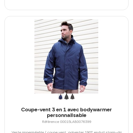
Coupe-vent 3 en 1 avec bodywarmer
personnalisable
Référence 00015LAB0076399
Veste imperméable / coupe vent : polyester 190T enduit storm-dri