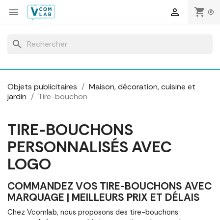
Panneau de gestion des cookies
shopping_cart


(0)
search
Objets publicitaires
Maison, décoration, cuisine et
jardin
Tire-bouchon
TIRE-BOUCHONS
PERSONNALISÉS AVEC
LOGO
COMMANDEZ VOS TIRE-BOUCHONS AVEC
MARQUAGE | MEILLEURS PRIX ET DÉLAIS
Chez Vcomlab, nous proposons des tire-bouchons