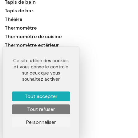
Tapis de bain
Tapis de bar
Théière
Thermomètre
Thermomètre de cuisine
Thermomètre extérieur
Tire-bouchon
Ce site utilise des cookies
Tonneau
et vous donne le contrôle
Transat
sur ceux que vous
souhaitez activer
Vaporisateur
Vaporisateur d'huile et vinaigre
Tout accepter
Vase
Veilleuse
Tout refuser
Ventilateur
Personnaliser
Vide-poche
Wok