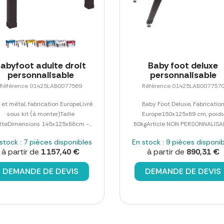
abyfoot adulte droit
Baby foot deluxe
personnalisable
personnalisable
Référence 01425LAB0077569
Référence 01425LAB007757
 et métal, fabrication EuropeLivré
Baby Foot Deluxe, Fabricatio
sous kit (à monter)Taille
Europe150x125x89 cm, poid
lteDimensions 145x125x88cm -...
80kgArticle NON PERSONNALISA
stock : 7 pièces disponibles
En stock : 9 pièces disponi
à partir de
1 157,40 €
à partir de
890,31 €
DEMANDE DE DEVIS
DEMANDE DE DEVIS