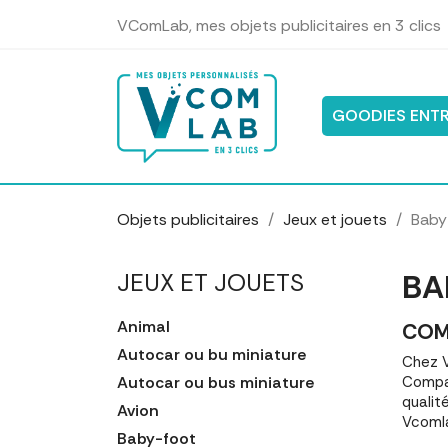
Panneau de gestion des cookies
VComLab, mes objets publicitaires en 3 clics
GOODIES ENTR
Objets publicitaires
Jeux et jouets
Baby
BA
JEUX ET JOUETS
Animal
COM
Autocar ou bu miniature
Chez V
Autocar ou bus miniature
Compar
qualit
Avion
Vcomla
Baby-foot