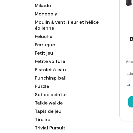
Mikado
Monopoly
Moulin à vent, fleur et hélice
éolienne
Peluche
B
Perruque
Petit jeu
Petite voiture
Bois
Pistolet à eau
adu
Punching-ball
En 
Puzzle
Set de peintur
Talkie walkie
Tapis de jeu
Tirelire
Trivial Pursuit