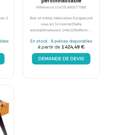
personnalisable
1
Référence 01425LAB0077568
vec 2
Bois et métal, fabrication EuropeLivré
sous kit (à monter)Taille
adulteDimensions 145x125x88cm -...
ibles
En stock : 6 pièces disponibles
à partir de
1 424,49 €
DEMANDE DE DEVIS