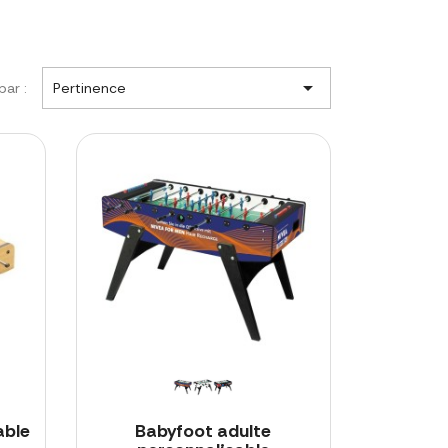

par :
Pertinence
able
Babyfoot adulte