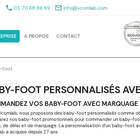
phone
mail_outline
01 70 68 96 69
info@vcomlab.com
EPRISE
A PROPOS
CONTACT
-foot
BY-FOOT PERSONNALISÉS AV
MANDEZ VOS BABY-FOOT AVEC MARQUAGE | M
comlab, nous proposons des baby-foot personnalisés comme obj
ez nos baby-foot promotionnels pour commander un baby-foot 
é, de délai et de marquage. La personnalisation d'un baby-foot 
b a acquise depuis 27 ans.