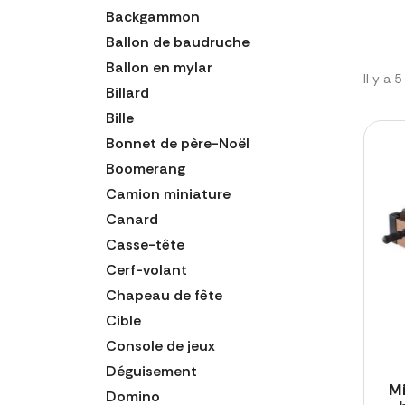
Backgammon
Ballon de baudruche
Ballon en mylar
Il y a 
Billard
Bille
Bonnet de père-Noël
Boomerang
Camion miniature
Canard
Casse-tête
Cerf-volant
Chapeau de fête
Cible
Console de jeux
Déguisement
Mi
Domino