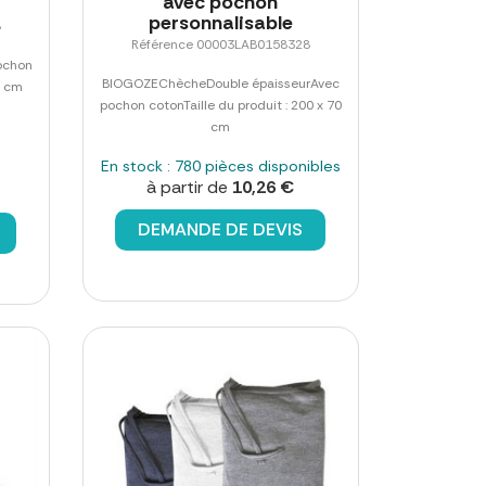
avec pochon
personnalisable
8
Référence 00003LAB0158328
ochon
BIOGOZEChècheDouble épaisseurAvec
0 cm
pochon cotonTaille du produit : 200 x 70
cm
En stock : 780 pièces disponibles
à partir de
10,26 €
DEMANDE DE DEVIS