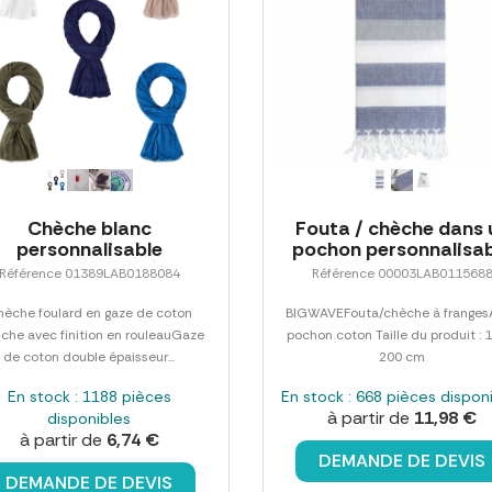
Chèche blanc
Fouta / chèche dans 
personnalisable
pochon personnalisa
Référence 01389LAB0188084
Référence 00003LAB011568
hèche foulard en gaze de coton
BIGWAVEFouta/chèche à franges
nche avec finition en rouleauGaze
pochon coton Taille du produit : 
de coton double épaisseur...
200 cm
En stock : 1188 pièces
En stock : 668 pièces dispon
à partir de
11,98 €
disponibles
à partir de
6,74 €
DEMANDE DE DEVIS
DEMANDE DE DEVIS