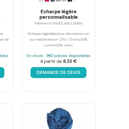
Echarpe légère
personnalisable
3
Référence 00032LAB0116955
on
Echarpe légèreBordure décorative ton
aze de
sur tonDimension 170 x 70 cm100%
coton100% coton
ibles
En stock : 960 pièces disponibles
à partir de
8,33 €
DEMANDE DE DEVIS