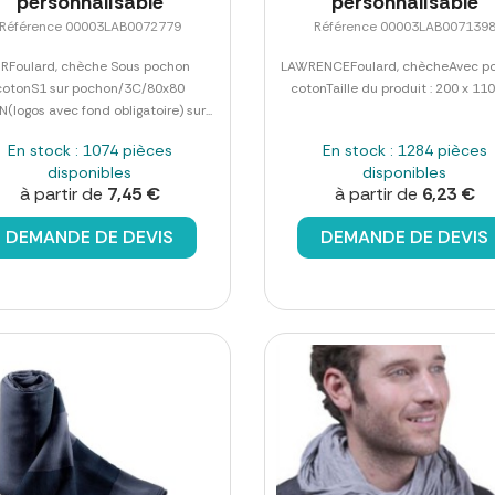
personnalisable
personnalisable
Référence 00003LAB0072779
Référence 00003LAB007139
IRFoulard, chèche Sous pochon
LAWRENCEFoulard, chècheAvec p
cotonS1 sur pochon/3C/80x80
cotonTaille du produit : 200 x 11
logos avec fond obligatoire) sur...
En stock : 1074 pièces
En stock : 1284 pièces
disponibles
disponibles
à partir de
7,45 €
à partir de
6,23 €
DEMANDE DE DEVIS
DEMANDE DE DEVIS