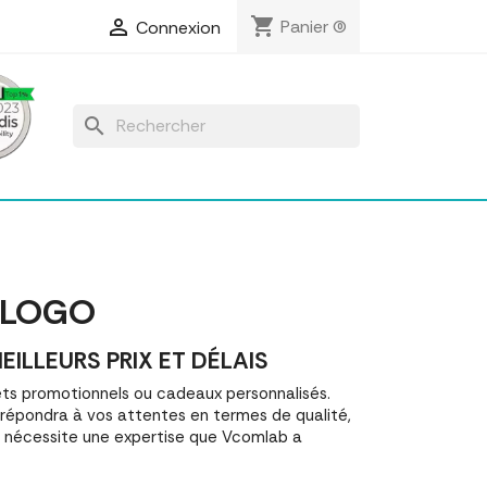
shopping_cart

Panier
(0)
Connexion
search
 LOGO
LLEURS PRIX ET DÉLAIS
s promotionnels ou cadeaux personnalisés.
épondra à vos attentes en termes de qualité,
o nécessite une expertise que Vcomlab a