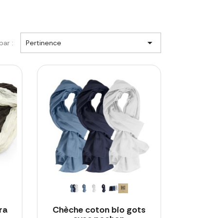

par :
Pertinence
ra
Chèche coton bio gots