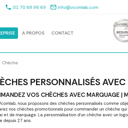
phone
mail_outline
01 70 68 96 69
info@vcomlab.com
EPRISE
A PROPOS
CONTACT
Chèche
ÈCHES PERSONNALISÉS AVEC
MANDEZ VOS CHÈCHES AVEC MARQUAGE | MEI
comlab, nous proposons des chèches personnalisés comme objet
ez nos chèches promotionnels pour commander un chèche qui r
ai et de marquage. La personnalisation d'un chèche avec un log
e depuis 27 ans.