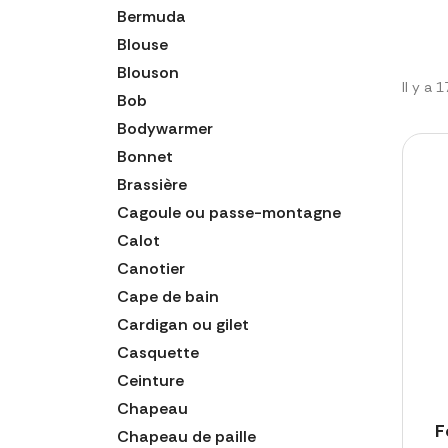
Bermuda
Blouse
Blouson
Il y a 
Bob
Bodywarmer
Bonnet
Brassière
Cagoule ou passe-montagne
Calot
Canotier
Cape de bain
Cardigan ou gilet
Casquette
Ceinture
Chapeau
F
Chapeau de paille