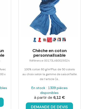
un
Chèche en coton
ble
personnalisable
8
Référence 00173LAB0029324
Avec
100% coton 80 g/m²Plus de 50 coloris
100 x
au choix selon la gamme de saisonTaille
de l'article (à...
ibles
En stock : 1309 pièces
disponibles
à partir de
6,12 €
DEMANDE DE DEVIS