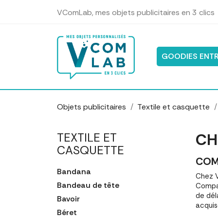
Panneau de gestion des cookies
VComLab, mes objets publicitaires en 3 clics
GOODIES ENTR
Objets publicitaires
Textile et casquette
CH
TEXTILE ET
CASQUETTE
COM
Bandana
Chez V
Bandeau de tête
Compar
de dél
Bavoir
acquis
Béret