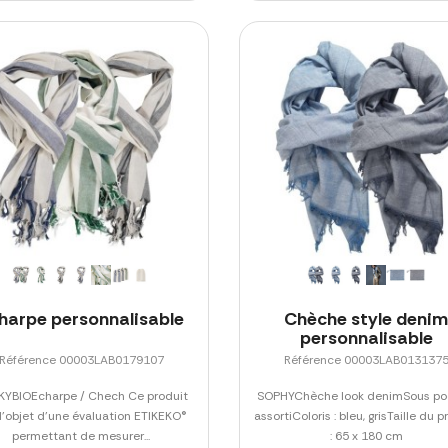
harpe personnalisable
Chèche style deni
personnalisable
Référence 00003LAB0179107
Référence 00003LAB013137
YBIOEcharpe / Chech Ce produit
SOPHYChèche look denimSous p
 l'objet d'une évaluation ETIKEKO®
assortiColoris : bleu, grisTaille du p
permettant de mesurer...
: 65 x 180 cm