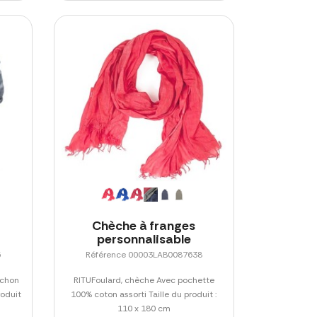
m
Chèche à franges
personnalisable
5
Référence 00003LAB0087638
ochon
RITUFoulard, chèche Avec pochette
roduit
100% coton assorti Taille du produit :
110 x 180 cm