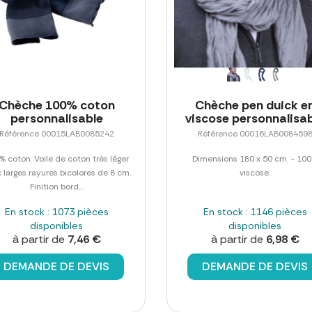
Chèche 100% coton
Chèche pen duick e
personnalisable
viscose personnalisa
Référence 00015LAB0085242
Référence 00016LAB008459
% coton. Voile de coton très léger
Dimensions 180 x 50 cm. - 10
 larges rayures bicolores de 8 cm.
viscose.
Finition bord...
En stock : 1073 pièces
En stock : 1146 pièces
disponibles
disponibles
à partir de
7,46 €
à partir de
6,98 €
DEMANDE DE DEVIS
DEMANDE DE DEVIS