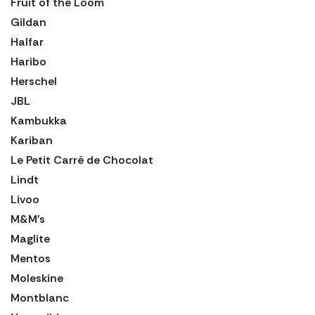
Fruit of the Loom
Gildan
Halfar
Haribo
Herschel
JBL
Kambukka
Kariban
Le Petit Carré de Chocolat
Lindt
Livoo
M&M's
Maglite
Mentos
Moleskine
Montblanc