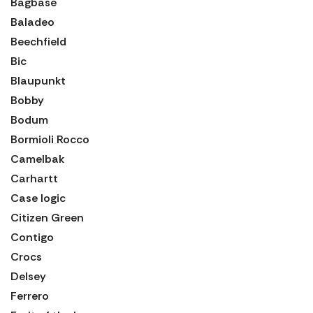
Bagbase
Baladeo
Beechfield
Bic
Blaupunkt
Bobby
Bodum
Bormioli Rocco
Camelbak
Carhartt
Case logic
Citizen Green
Contigo
Crocs
Delsey
Ferrero