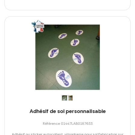
Adhésif de sol personnalisable
Référence 01447LAB0187633
Adhésif ou sticker autocollant, vitrophanie pour sol.Fabrication sur