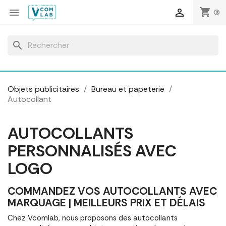
Panneau de gestion des cookies
shopping_cart


(0)
search
Objets publicitaires
Bureau et papeterie
Autocollant
AUTOCOLLANTS
PERSONNALISÉS AVEC
LOGO
COMMANDEZ VOS AUTOCOLLANTS AVEC
MARQUAGE | MEILLEURS PRIX ET DÉLAIS
Chez Vcomlab, nous proposons des autocollants