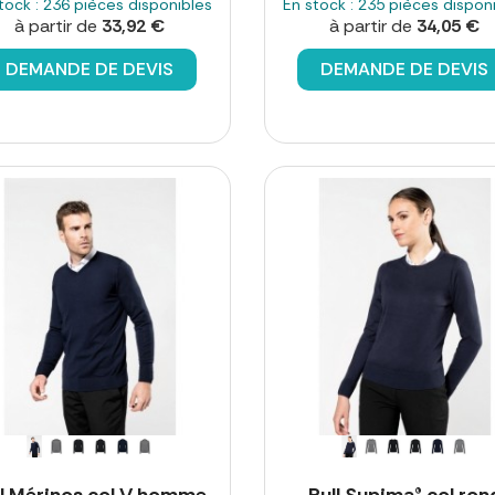
tock : 236 pièces disponibles
En stock : 235 pièces dispon
à partir de
33,92 €
à partir de
34,05 €
DEMANDE DE DEVIS
DEMANDE DE DEVIS
ll Mérinos col V homme
Pull Supima® col ron