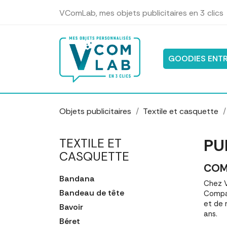
Panneau de gestion des cookies
VComLab, mes objets publicitaires en 3 clics
GOODIES ENTR
Objets publicitaires
Textile et casquette
PU
TEXTILE ET
CASQUETTE
COM
Bandana
Chez V
Bandeau de tête
Compar
et de 
Bavoir
ans.
Béret