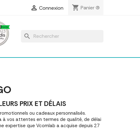
shopping_cart

Panier
(0)
Connexion
search
GO
EURS PRIX ET DÉLAIS
romotionnels ou cadeaux personnalisés.
 à vos attentes en termes de qualité, de délai
une expertise que Vcomlab a acquise depuis 27