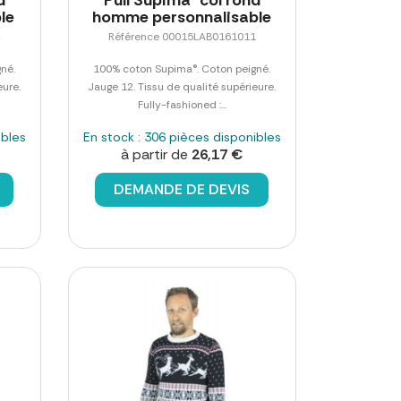
le
homme personnalisable
2
Référence 00015LAB0161011
né.
100% coton Supima®. Coton peigné.
eure.
Jauge 12. Tissu de qualité supérieure.
Fully-fashioned :...
ibles
En stock : 306 pièces disponibles
à partir de
26,17 €
DEMANDE DE DEVIS