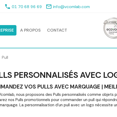
phone
mail_outline
01 70 68 96 69
info@vcomlab.com
EPRISE
A PROPOS
CONTACT
Pull
LLS PERSONNALISÉS AVEC LO
MANDEZ VOS PULLS AVEC MARQUAGE | MEILL
comlab, nous proposons des Pulls personnalisés comme objets p
ez nos Pulls promotionnels pour commander un pull qui répondra
marquage. La personnalisation d'un pull avec un logo nécessite 