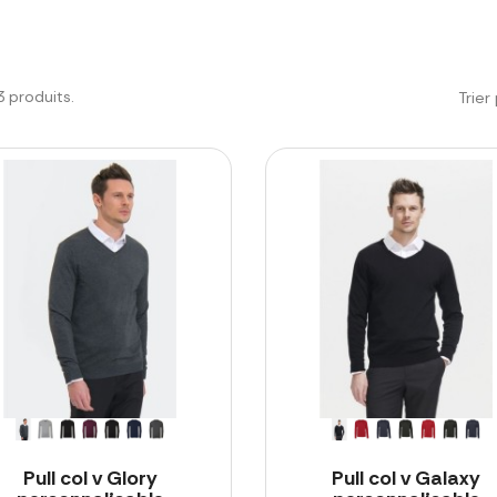
43 produits.
Trier 
Pull col v Glory
Pull col v Galaxy