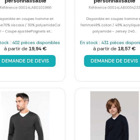
personnalisable
personnalisable
Référence 00014LAB0101966
Référence 00014LAB005423
isponible en coupes homme et
Disponible en coupes homme 
e70% viscose / 30% polyamideCol
femme49% coton / 49% acrylique
V - Coupe ajustéePoignets et...
polyamide - Jersey 240...
tock : 402 pièces disponibles
En stock : 431 pièces dispon
à partir de
19,94 €
à partir de
18,57 €
DEMANDE DE DEVIS
DEMANDE DE DEVIS