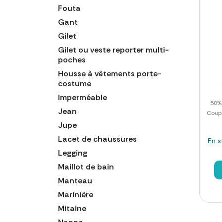
Fouta
Gant
Gilet
Gilet ou veste reporter multi-
poches
Housse à vêtements porte-
costume
Imperméable
50% 
Jean
Coupe
Jupe
Lacet de chaussures
En s
Legging
Maillot de bain
Manteau
Marinière
Mitaine