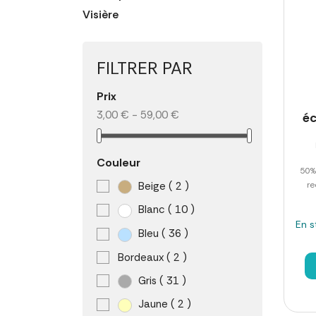
Visière
FILTRER PAR
Prix
3,00 € - 59,00 €
é
Couleur
50%
Beige
( 2 )
re
Blanc
( 10 )
En s
Bleu
( 36 )
Bordeaux
( 2 )
Gris
( 31 )
Jaune
( 2 )