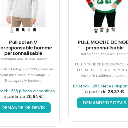
Pull col en V
PULL MOCHE DE NO
coresponsable homme
personnalisable
personnalisable
Référence 01534LAB015528
Référence 00015LAB0160822
PULL MOCHE DE NOELTROMPE L 
 coton biologique / 50% polyester
ELFETAILLE LEN LAINE DE MOU
cyclé post-consumer. Jauge 12.
QUALITE LUXEProduit vendu..
Tricotage fully fashion....
En stock : 283 pièces dispon
tock : 388 pièces disponibles
à partir de
28,37 €
à partir de
20,64 €
DEMANDE DE DEVIS
DEMANDE DE DEVIS