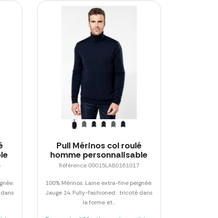
é
Pull Mérinos col roulé
le
homme personnalisable
8
Référence 00015LAB0161017
ignée.
100% Mérinos. Laine extra-fine peignée.
é dans
Jauge 14. Fully-fashioned : tricoté dans
la forme et...