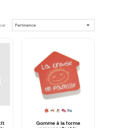

par :
Pertinence
it
Gomme à la forme