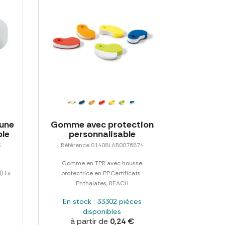
'une
Gomme avec protection
le
personnalisable
3
Référence 01408LAB0076874
Gomme en TPR avec housse
(H x
protectrice en PP.Certificats :
.
Phthalates, REACH
En stock : 33302 pièces
disponibles
à partir de
0,24 €