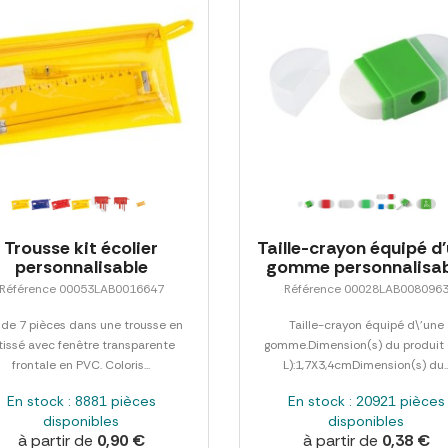
Trousse kit écolier
Taille-crayon équipé d
personnalisable
gomme personnalisab
Référence 00053LAB0016647
Référence 00028LAB008096
 de 7 pièces dans une trousse en
Taille-crayon équipé d\'une
tissé avec fenêtre transparente
gomme.Dimension(s) du produit 
frontale en PVC. Coloris...
L):1,7X3,4cmDimension(s) du..
En stock : 8881 pièces
En stock : 20921 pièces
disponibles
disponibles
à partir de
0,90 €
à partir de
0,38 €