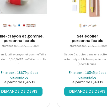
ille-crayon et gomme.
Set écolier
personnalisable
personnalisable
Référence 00010LAB0129508
Référence 00041LAB011880
 en 1, taille-crayon et gomme.Taille
Set de 5 articles dans une boîte
oduit : 6,3x1,5x3,3 cmTaille du colis
carton : stylo à bille en papier re
:...
(encre bleue),...
En stock : 18679 pièces
En stock : 16345 pièces
disponibles
disponibles
à partir de
0,43 €
à partir de
0,49 €
DEMANDE DE DEVIS
DEMANDE DE DEVIS