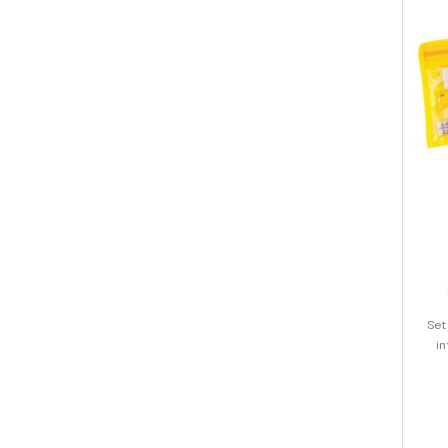
Set
in