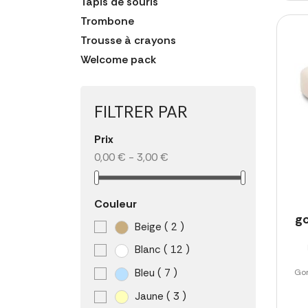
Tapis de souris
Trombone
Trousse à crayons
Welcome pack
FILTRER PAR
Prix
0,00 € - 3,00 €
Couleur
g
Beige
( 2 )
Blanc
( 12 )
Bleu
( 7 )
Gom
Jaune
( 3 )