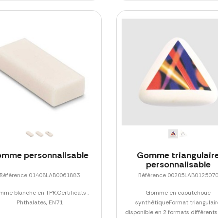
omme personnalisable
Gomme triangulair
personnalisable
Référence 01408LAB0061883
Référence 00205LAB012507
me blanche en TPR.Certificats :
Gomme en caoutchouc
Phthalates, EN71
synthétiqueFormat triangulair
disponible en 2 formats différents