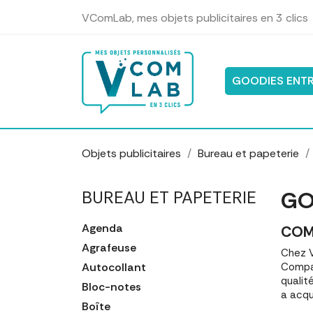
Panneau de gestion des cookies
VComLab, mes objets publicitaires en 3 clics
GOODIES ENTR
Objets publicitaires
Bureau et papeterie
GO
BUREAU ET PAPETERIE
Agenda
COM
Agrafeuse
Chez V
Autocollant
Compa
qualit
Bloc-notes
a acqu
Boîte