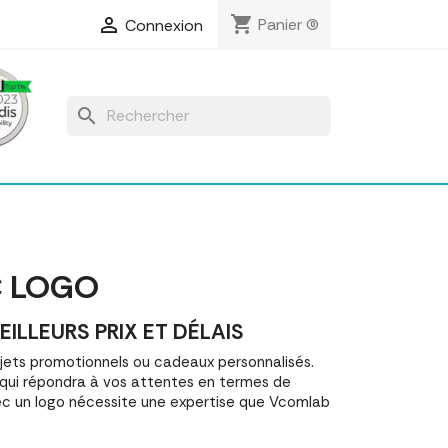
shopping_cart

Panier
(0)
Connexion
search
C LOGO
LLEURS PRIX ET DÉLAIS
ts promotionnels ou cadeaux personnalisés.
i répondra à vos attentes en termes de
ec un logo nécessite une expertise que Vcomlab