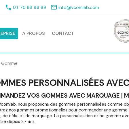
phone
mail_outline
01 70 68 96 69
info@vcomlab.com
EPRISE
A PROPOS
CONTACT
Gomme
MMES PERSONNALISÉES AVE
MANDEZ VOS GOMMES AVEC MARQUAGE | MEI
comlab, nous proposons des gommes personnalisées comme obje
rez nos gommes promotionnelles pour commander une gomme qu
é, de délai et de marquage. La personnalisation d'une gomme av
ise depuis 27 ans.