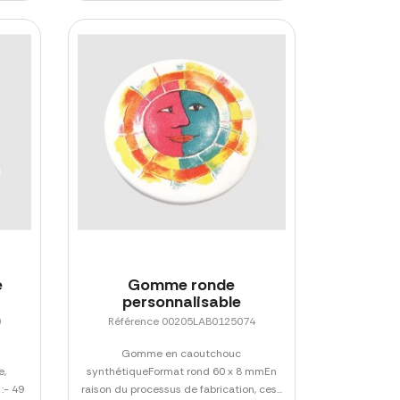
e
Gomme ronde
personnalisable
0
Référence 00205LAB0125074
Gomme en caoutchouc
e,
synthétiqueFormat rond 60 x 8 mmEn
 :- 49
raison du processus de fabrication, ces...