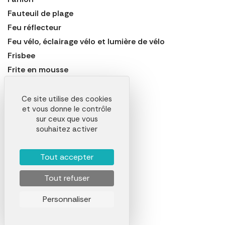
Fauteuil de plage
Feu réflecteur
Feu vélo, éclairage vélo et lumière de vélo
Frisbee
Frite en mousse
Harmonica
Housse de selle de vélo
Ce site utilise des cookies
et vous donne le contrôle
Jeu de badminton
sur ceux que vous
Jumelles
souhaitez activer
Laisse pour chien
Lampe à vélo
Tout accepter
Lampe de camping
Tout refuser
Lampe de jogging
Lampe de sécurité
Personnaliser
Lampe frontale
Lit de camp