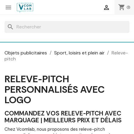
Panneau de gestion des cookies
shopping_cart


(0)
search
Objets publicitaires
Sport, loisirs et plein air
Releve-
pitch
RELEVE-PITCH
PERSONNALISÉS AVEC
LOGO
COMMANDEZ VOS RELEVE-PITCH AVEC
MARQUAGE | MEILLEURS PRIX ET DÉLAIS
Chez Vcomlab, nous proposons des releve-pitch