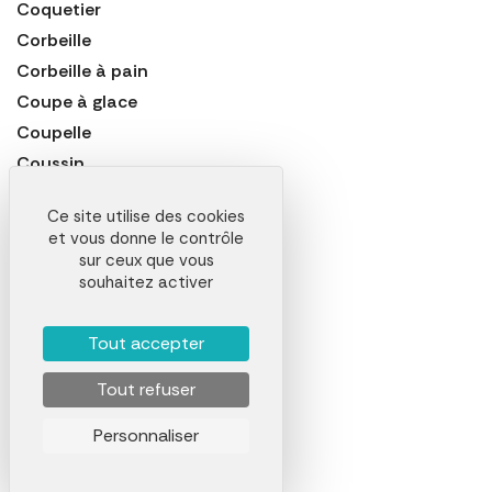
Coquetier
Corbeille
Corbeille à pain
Coupe à glace
Coupelle
Coussin
Couteau
Ce site utilise des cookies
Couvercle
et vous donne le contrôle
Couvert
sur ceux que vous
souhaitez activer
Couvert à salade
Couvert pliable
Tout accepter
Couverture
Couverture anti-feu
Tout refuser
Couverture de survie
Personnaliser
Crépière
Cuillère