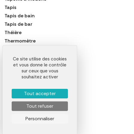
Tapis
Tapis de bain
Tapis de bar
Théière
Thermomètre
Thermomètre de cuisine
Thermomètre extérieur
Ce site utilise des cookies
et vous donne le contrôle
Tire-bouchon
sur ceux que vous
Tonneau
souhaitez activer
Transat
Vaporisateur
Tout accepter
Vaporisateur d'huile et vinaigre
Tout refuser
Vase
Veilleuse
Personnaliser
Ventilateur
Vide-poche