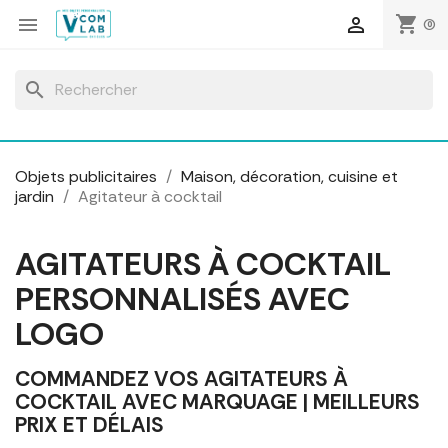
Panneau de gestion des cookies
shopping_cart


(0)
search
Objets publicitaires
Maison, décoration, cuisine et
jardin
Agitateur à cocktail
AGITATEURS À COCKTAIL
PERSONNALISÉS AVEC
LOGO
COMMANDEZ VOS AGITATEURS À
COCKTAIL AVEC MARQUAGE | MEILLEURS
PRIX ET DÉLAIS