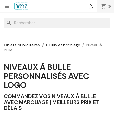
Panneau de gestion des cookies
shopping_cart


(0)
search
Objets publicitaires
Outils et bricolage
Niveau à
bulle
NIVEAUX À BULLE
PERSONNALISÉS AVEC
LOGO
COMMANDEZ VOS NIVEAUX À BULLE
AVEC MARQUAGE | MEILLEURS PRIX ET
DÉLAIS