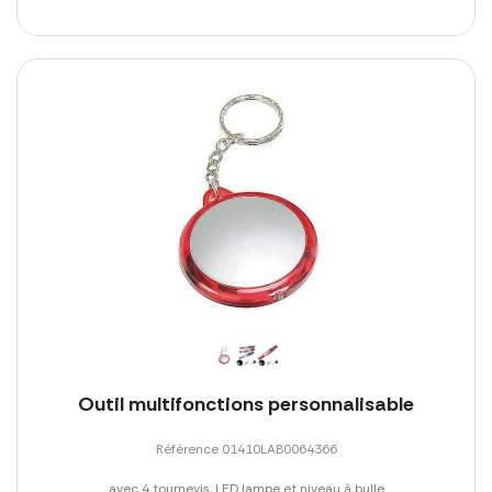
Outil multifonctions personnalisable
Référence 01410LAB0064366
avec 4 tournevis, LED lampe et niveau à bulle