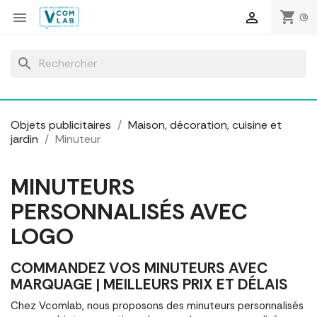
Panneau de gestion des cookies
shopping_cart


(0)
search
Objets publicitaires
Maison, décoration, cuisine et
jardin
Minuteur
MINUTEURS
PERSONNALISÉS AVEC
LOGO
COMMANDEZ VOS MINUTEURS AVEC
MARQUAGE | MEILLEURS PRIX ET DÉLAIS
Chez Vcomlab, nous proposons des minuteurs personnalisés