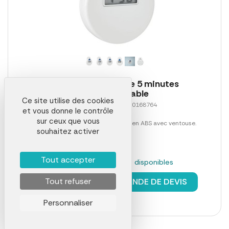
Minuteur de douche 5 minutes
personnalisable
Ce site utilise des cookies
Référence 00010LAB0168764
et vous donne le contrôle
sur ceux que vous
Minuteur de douche de 5 minutes en ABS avec ventouse.
souhaitez activer
Tout accepter
En stock : 2874 pièces disponibles
à partir de
2,78 €
Tout refuser
DEMANDE DE DEVIS
Personnaliser