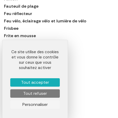
Fauteuil de plage
Feu réflecteur
Feu vélo, éclairage vélo et lumière de vélo
Frisbee
Frite en mousse
Harmonica
Housse de selle de vélo
Ce site utilise des cookies
et vous donne le contrôle
Jeu de badminton
sur ceux que vous
Jumelles
souhaitez activer
Laisse pour chien
Lampe à vélo
Tout accepter
Lampe de camping
Tout refuser
Lampe de jogging
Lampe de sécurité
Personnaliser
Lampe frontale
Lit de camp