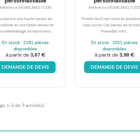
personnalisable
personnalisable
Référence 00168LAB0171336
Référence 00168LAB017133
La barre à une haute teneur en
Protein Nut2 est riche en protéin
rotéines et une faible teneur en
sans sucre. Ces barres de la ma
sucreemballage de barre haut...
PowerBar sont...
En stock : 2181 pièces
En stock : 2011 pièces
disponibles
disponibles
à partir de
3,67 €
à partir de
3,98 €
DEMANDE DE DEVIS
DEMANDE DE DEVIS
ge 1-3 de 3 article(s)