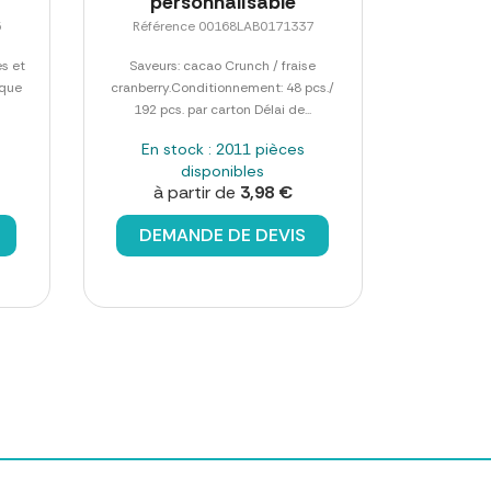
personnalisable
5
Référence 00168LAB0171337
es et
Saveurs: cacao Crunch / fraise
rque
cranberry.Conditionnement: 48 pcs./
192 pcs. par carton Délai de...
En stock : 2011 pièces
disponibles
à partir de
3,98 €
DEMANDE DE DEVIS