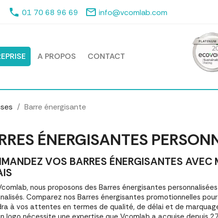
phone
mail_outline
01 70 68 96 69
info@vcomlab.com
EPRISE
A PROPOS
CONTACT
ises
Barre énergisante
RRES ÉNERGISANTES PERSON
MANDEZ VOS BARRES ÉNERGISANTES AVEC MA
AIS
comlab, nous proposons des Barres énergisantes personnalisé
nalisés. Comparez nos Barres énergisantes promotionnelles pou
ra à vos attentes en termes de qualité, de délai et de marquage
n logo nécessite une expertise que Vcomlab a acquise depuis 27