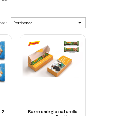

par :
Pertinence
 2
Barre énérgie naturelle