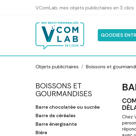
Panneau de gestion des cookies
VComLab, mes objets publicitaires en 3 clics
GOODIES ENTR
Objets publicitaires
Boissons et gourmand
BA
BOISSONS ET
GOURMANDISES
COM
DÉL
Barre chocolatée ou sucrée
Barre de céréales
Chez V
person
Barre énergisante
répond
Bière
avec u