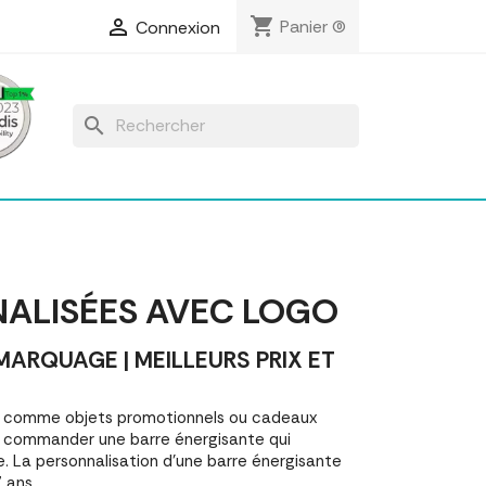
shopping_cart

Panier
(0)
Connexion
search
NALISÉES AVEC LOGO
RQUAGE | MEILLEURS PRIX ET
es comme objets promotionnels ou cadeaux
r commander une barre énergisante qui
. La personnalisation d'une barre énergisante
 ans.