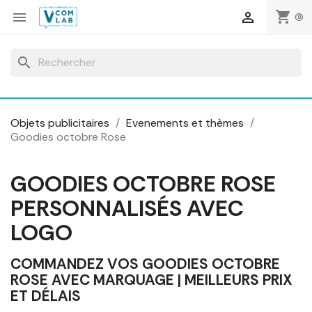
Panneau de gestion des cookies
shopping_cart


(0)
search
Objets publicitaires
Evenements et thèmes
Goodies octobre Rose
GOODIES OCTOBRE ROSE
PERSONNALISÉS AVEC
LOGO
COMMANDEZ VOS GOODIES OCTOBRE
ROSE AVEC MARQUAGE | MEILLEURS PRIX
ET DÉLAIS