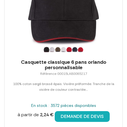
Casquette classique 6 pans orlando
personnalisable
Référence 00015LAB0085217
100% coton sergé brossé épais. Visière préformée. Tranche de la
visière de couleur contrastée....
En stock : 3572 pièces disponibles
à partir de
2,24 €
DEMANDE DE DEVIS