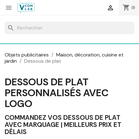
Panneau de gestion des cookies
shopping_cart


(0)
search
Objets publicitaires
Maison, décoration, cuisine et
jardin
Dessous de plat
DESSOUS DE PLAT
PERSONNALISÉS AVEC
LOGO
COMMANDEZ VOS DESSOUS DE PLAT
AVEC MARQUAGE | MEILLEURS PRIX ET
DÉLAIS