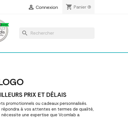
shopping_cart

Panier
(0)
Connexion
search
 LOGO
LEURS PRIX ET DÉLAIS
s promotionnels ou cadeaux personnalisés.
épondra à vos attentes en termes de qualité,
o nécessite une expertise que Vcomlab a