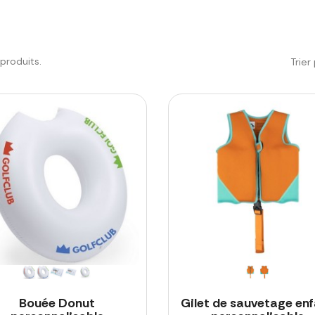
5 produits.
Trier 
Bouée Donut
Gilet de sauvetage en