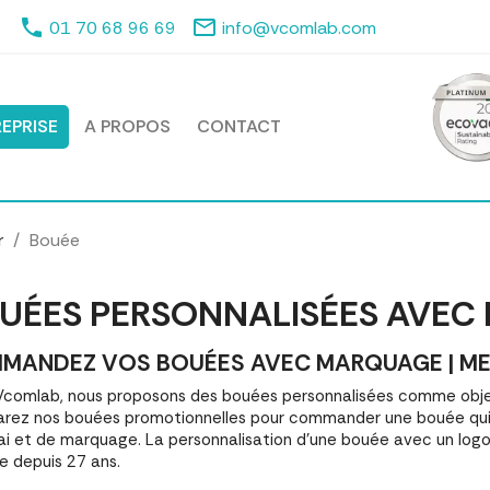
phone
mail_outline
01 70 68 96 69
info@vcomlab.com
EPRISE
A PROPOS
CONTACT
r
Bouée
UÉES PERSONNALISÉES AVEC
MANDEZ VOS BOUÉES AVEC MARQUAGE | MEIL
comlab, nous proposons des bouées personnalisées comme objet
ez nos bouées promotionnelles pour commander une bouée qui r
ai et de marquage. La personnalisation d'une bouée avec un log
e depuis 27 ans.