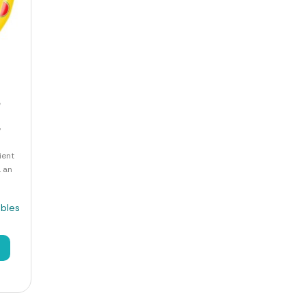
é
7
ient
1 an
ibles