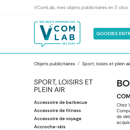
Panneau de gestion des cookies
VComLab, mes objets publicitaires en 3 clics
GOODIES ENTR
Objets publicitaires
Sport, loisirs et plein ai
BO
SPORT, LOISIRS ET
PLEIN AIR
COM
Accessoire de barbecue
Chez V
Accessoire de fitness
Compar
de dél
Accessoire de voyage
acquis
Accroche-skis