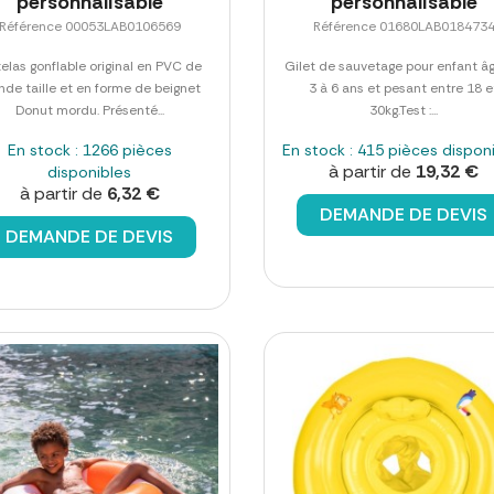
personnalisable
personnalisable
Référence 00053LAB0106569
Référence 01680LAB018473
elas gonflable original en PVC de
Gilet de sauvetage pour enfant â
nde taille et en forme de beignet
3 à 6 ans et pesant entre 18 e
Donut mordu. Présenté...
30kg.Test :...
En stock : 1266 pièces
En stock : 415 pièces dispon
à partir de
19,32 €
disponibles
à partir de
6,32 €
DEMANDE DE DEVIS
DEMANDE DE DEVIS