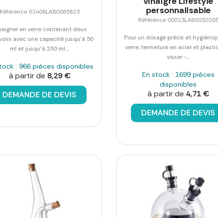
vinaigre Lifestyle
personnalisable
Référence 01408LAB0085825
Référence 00013LAB003205
naigrier en verre contenant deux
Pour un dosage précis et hygiéniq
voirs avec une capacité jusqu'à 50
verre, fermeture en acier et plast
ml et jusqu'à 250 ml....
visser -...
tock : 966 pièces disponibles
En stock : 1699 pièces
à partir de
8,29 €
disponibles
à partir de
4,71 €
DEMANDE DE DEVIS
DEMANDE DE DEVIS