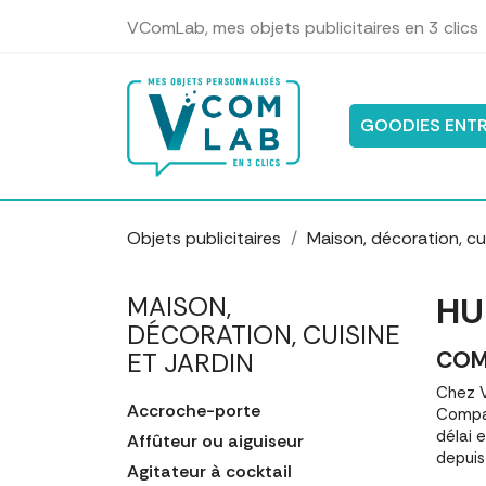
Panneau de gestion des cookies
VComLab, mes objets publicitaires en 3 clics
GOODIES ENTR
Objets publicitaires
Maison, décoration, cui
HU
MAISON,
DÉCORATION, CUISINE
COM
ET JARDIN
Chez V
Accroche-porte
Compar
délai 
Affûteur ou aiguiseur
depuis
Agitateur à cocktail