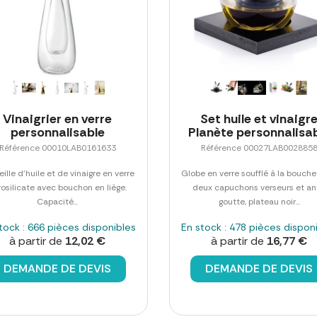
Vinaigrier en verre
Set huile et vinaigr
personnalisable
Planète personnalisa
Référence 00010LAB0161633
Référence 00027LAB002885
ille d'huile et de vinaigre en verre
Globe en verre soufflé à la bouch
rosilicate avec bouchon en liège.
deux capuchons verseurs et an
Capacité...
goutte, plateau noir...
tock : 666 pièces disponibles
En stock : 478 pièces dispon
à partir de
12,02 €
à partir de
16,77 €
DEMANDE DE DEVIS
DEMANDE DE DEVIS