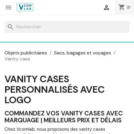
Panneau de gestion des cookies
shopping_cart


(0)
search
Objets publicitaires
Sacs, bagages et voyages
Vanity case
VANITY CASES
PERSONNALISÉS AVEC
LOGO
COMMANDEZ VOS VANITY CASES AVEC
MARQUAGE | MEILLEURS PRIX ET DÉLAIS
Chez Vcomlab, nous proposons des vanity cases