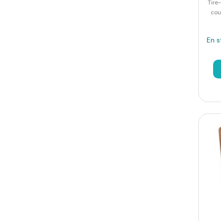
Tire
cou
En s