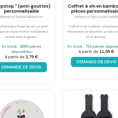
pstop ® (anti-gouttes)
Coffret à vin en bamb
personnalisable
pièces personnalisab
Référence 00004LAB0082047
Référence 00011LAB014895
uthentique Dropstop est un petit
Coffret à vin 4 pièces comprenan
que en mylar finition metallisée à
limonadier, un bouchon, un bec ve
insérer dans le goulot...
et un anneau...
En stock : 2865 pièces
En stock : 724 pièces dispon
à partir de
11,05 €
disponibles
à partir de
2,79 €
DEMANDE DE DEVIS
DEMANDE DE DEVIS