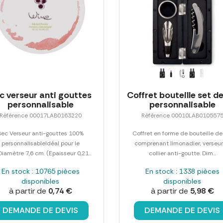
c verseur anti gouttes
Coffret bouteille set de
personnalisable
personnalisable
Référence 00017LAB0163220
Référence 00010LAB010557
Bec Verseur anti-gouttes 100%
Coffret en forme de bouteille de
personnalisableIdéal pour le
comprenant limonadier, verseur
Diamètre 7,6 cm. (Epaisseur 0,21...
collier anti-goutte. Dim...
En stock : 10765 pièces
En stock : 1338 pièces
disponibles
disponibles
à partir de
0,74 €
à partir de
5,98 €
DEMANDE DE DEVIS
DEMANDE DE DEVIS