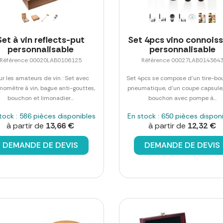
Set à vin reflects-put
Set 4pcs vino connois
personnalisable
personnalisable
Référence 00020LAB0106125
Référence 00027LAB014364
ur les amateurs de vin : Set avec
Set 4pcs se compose d'un tire-b
momètre à vin, bague anti-gouttes,
pneumatique, d'un coupe capsule,
bouchon et limonadier...
bouchon avec pompe à...
tock : 586 pièces disponibles
En stock : 650 pièces dispon
à partir de
13,66 €
à partir de
12,32 €
DEMANDE DE DEVIS
DEMANDE DE DEVIS