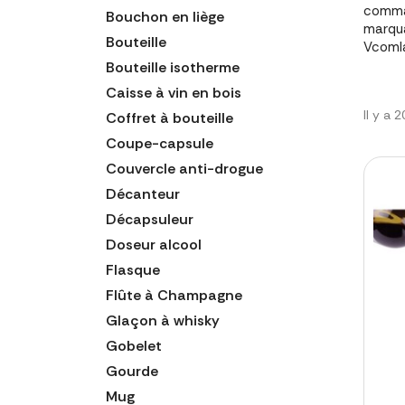
comman
Bouchon en liège
marqua
Bouteille
Vcomla
Bouteille isotherme
Caisse à vin en bois
Il y a 
Coffret à bouteille
Coupe-capsule
Couvercle anti-drogue
Décanteur
Décapsuleur
Doseur alcool
Flasque
Flûte à Champagne
Glaçon à whisky
Gobelet
Gourde
Mug