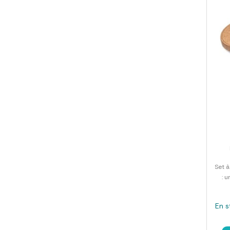
Set à
: 
En s