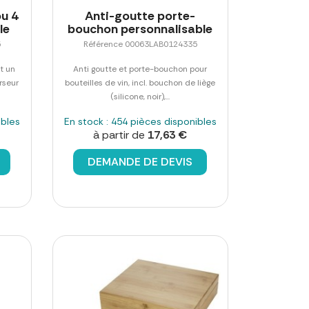
ou 4
Anti-goutte porte-
le
bouchon personnalisable
5
Référence 00063LAB0124335
t un
Anti goutte et porte-bouchon pour
rseur
bouteilles de vin, incl. bouchon de liège
(silicone, noir),...
ibles
En stock : 454 pièces disponibles
à partir de
17,63 €
DEMANDE DE DEVIS