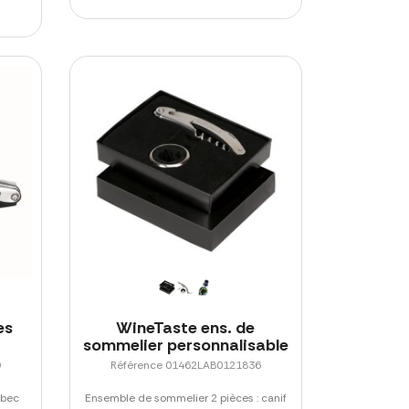
es
WineTaste ens. de
sommelier personnalisable
9
Référence 01462LAB0121836
 bec
Ensemble de sommelier 2 pièces : canif