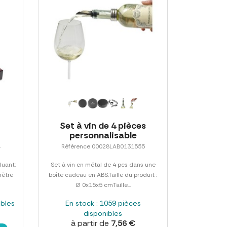
Set à vin de 4 pièces
personnalisable
4
Référence 00028LAB0131555
luant:
Set à vin en métal de 4 pcs dans une
mètre
boîte cadeau en ABS.Taille du produit :
Ø 0x15x5 cmTaille...
ibles
En stock : 1059 pièces
disponibles
à partir de
7,56 €