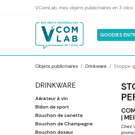
Panneau de gestion des cookies
VComLab, mes objets publicitaires en 3 clics
GOODIES ENTR
Objets publicitaires
Drinkware
Stoppe-g
ST
DRINKWARE
PE
Aérateur à vin
Bidon de sport
COM
Bouchon de canette
| ME
Bouchon de Champagne
Chez V
Bouchon doseur
promot