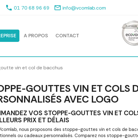
phone
mail_outline
01 70 68 96 69
info@vcomlab.com
EPRISE
A PROPOS
CONTACT
outte vin et col de bacchus
OPPE-GOUTTES VIN ET COLS 
RSONNALISÉS AVEC LOGO
MANDEZ VOS STOPPE-GOUTTES VIN ET COL
ILLEURS PRIX ET DÉLAIS
comlab, nous proposons des stoppe-gouttes vin et cols de bac
ionnels ou cadeaux personnalisés. Comparez nos stoppe-goutte