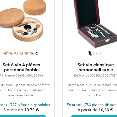
Set à vin 4 pièces
Set vin classique
personnalisable
personnalisable
Référence 01408LAB0131944
Référence 00010LAB001769
 vin avec 4 pièces en bois et métal
Set vin classique. En Boîte bois. Inc
un tire-bouchon avec couteau de
Bouchon, Tire-bouchons, thermo
sommelier, collier...
et collier...
tock : 747 pièces disponibles
En stock : 780 pièces dispon
à partir de
10,72 €
à partir de
10,26 €