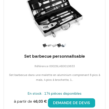
Set barbecue personnalisable
Référence 00028LAB0010633
Set barbecue dans une malette en aluminium comprenant 8 pics à
maïs, 4 pics à brochette, 1...
En stock : 174 pièces disponibles
à partir de
46,03 €
DEMANDE DE DEVIS