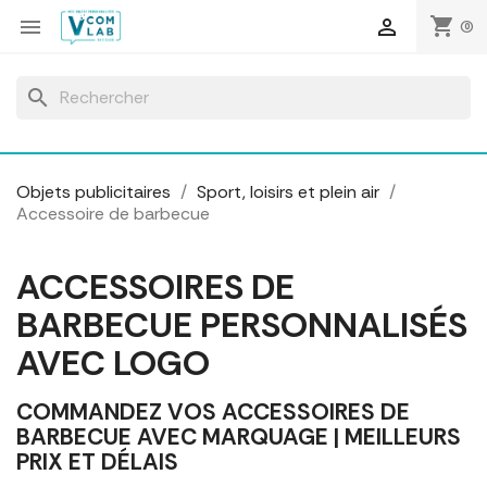
Panneau de gestion des cookies
shopping_cart


(0)
search
Objets publicitaires
Sport, loisirs et plein air
Accessoire de barbecue
ACCESSOIRES DE
BARBECUE PERSONNALISÉS
AVEC LOGO
COMMANDEZ VOS ACCESSOIRES DE
BARBECUE AVEC MARQUAGE | MEILLEURS
PRIX ET DÉLAIS