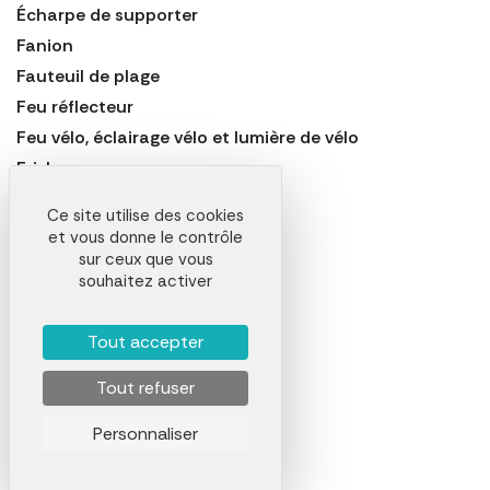
Écharpe de supporter
Fanion
Fauteuil de plage
Feu réflecteur
Feu vélo, éclairage vélo et lumière de vélo
Frisbee
Frite en mousse
Ce site utilise des cookies
Harmonica
et vous donne le contrôle
Housse de selle de vélo
sur ceux que vous
souhaitez activer
Jeu de badminton
Jumelles
Tout accepter
Laisse pour chien
Lampe à vélo
Tout refuser
Lampe de camping
Personnaliser
Lampe de jogging
Lampe de sécurité