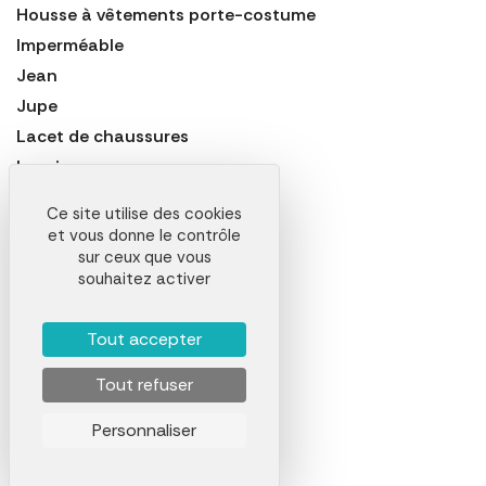
Housse à vêtements porte-costume
Imperméable
Jean
Jupe
Lacet de chaussures
Legging
Maillot de bain
Ce site utilise des cookies
Manteau
et vous donne le contrôle
Marinière
sur ceux que vous
souhaitez activer
Mitaine
Nappe
Tout accepter
Noeud Papillon
Paire de Sneakers
Tout refuser
Pantalon
Personnaliser
Pantalon de Sport
Pantalon de Travail