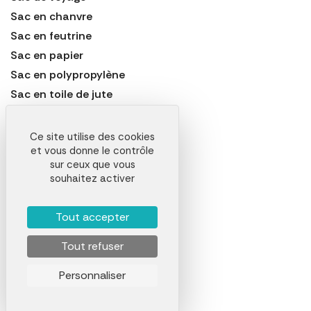
Sac en chanvre
Sac en feutrine
Sac en papier
Sac en polypropylène
Sac en toile de jute
Sac étanche
Sac laminé
Ce site utilise des cookies
et vous donne le contrôle
Sac marin
sur ceux que vous
Sac non tissé
souhaitez activer
Sac pelliculé
Sac pique-nique
Tout accepter
Sac polochon
Tout refuser
Sac shopping
Sacoche
Personnaliser
Sacoche d'ordinateur
Sacoche de vélo