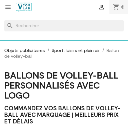
Panneau de gestion des cookies
shopping_cart


(0)
search
Objets publicitaires
Sport, loisirs et plein air
Ballon
de volley-ball
BALLONS DE VOLLEY-BALL
PERSONNALISÉS AVEC
LOGO
COMMANDEZ VOS BALLONS DE VOLLEY-
BALL AVEC MARQUAGE | MEILLEURS PRIX
ET DÉLAIS