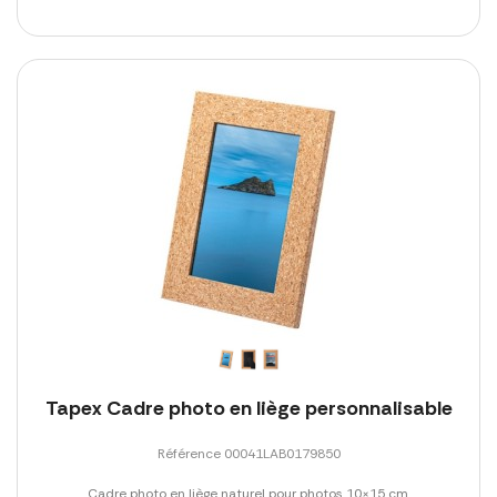
Tapex Cadre photo en liège personnalisable
Référence 00041LAB0179850
Cadre photo en liège naturel pour photos 10×15 cm.