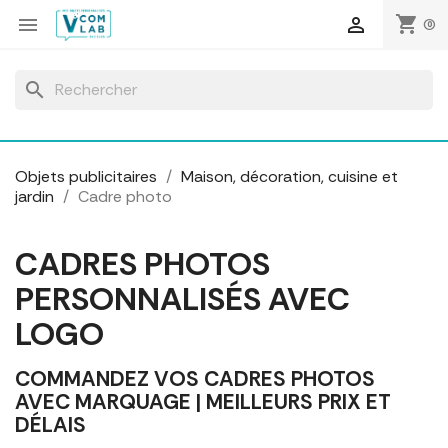
Panneau de gestion des cookies
shopping_cart


(0)
search
Objets publicitaires
Maison, décoration, cuisine et
jardin
Cadre photo
CADRES PHOTOS
PERSONNALISÉS AVEC
LOGO
COMMANDEZ VOS CADRES PHOTOS
AVEC MARQUAGE | MEILLEURS PRIX ET
DÉLAIS