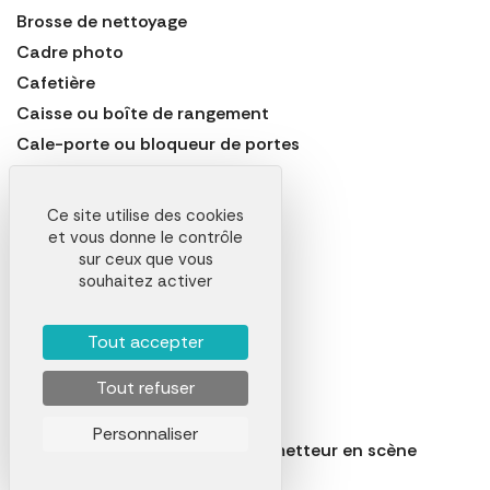
Brosse de nettoyage
Cadre photo
Cafetière
Caisse ou boîte de rangement
Cale-porte ou bloqueur de portes
Calendrier de l'Avent
Canapé
Ce site utilise des cookies
Carafe
et vous donne le contrôle
sur ceux que vous
Casse-noix
souhaitez activer
Cave à vin électrique
Cendrier
Tout accepter
Centrifugeuse
Tout refuser
Chaise
Chaise de jardin
Personnaliser
Chaise réalisateur ou fauteuil metteur en scène
Chalumeau crème brulée