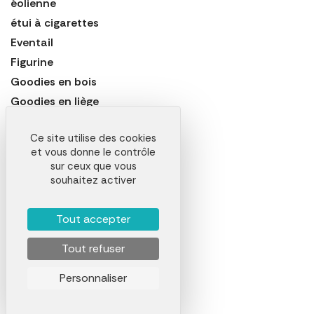
éolienne
étui à cigarettes
Eventail
Figurine
Goodies en bois
Goodies en liège
Jeton
Ce site utilise des cookies
Kit de nettoyage de lunettes
et vous donne le contrôle
Lampion
sur ceux que vous
Lanyard
souhaitez activer
Lunette
Magnet ou aimant
Tout accepter
Médaille
Tout refuser
Mousqueton
Pin's
Personnaliser
Pique à cocktail