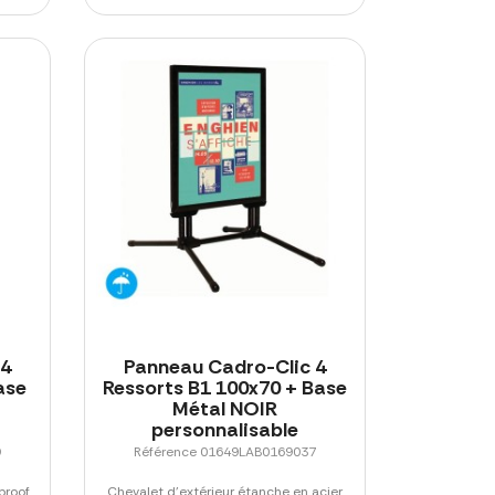
 4
Panneau Cadro-Clic 4
ase
Ressorts B1 100x70 + Base
Métal NOIR
personnalisable
9
Référence 01649LAB0169037
proof
Chevalet d'extérieur étanche en acier