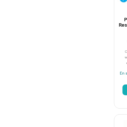
P
Res
C
w
En 