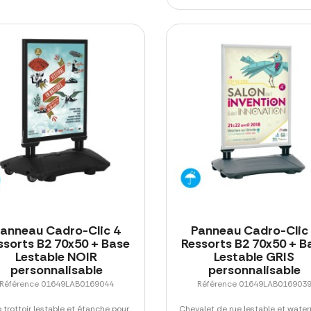
anneau Cadro-Clic 4
Panneau Cadro-Clic
ssorts B2 70x50 + Base
Ressorts B2 70x50 + B
Lestable NOIR
Lestable GRIS
personnalisable
personnalisable
Référence 01649LAB0169044
Référence 01649LAB016903
 trottoir lestable et étanche pour
Chevalet de rue lestable et water