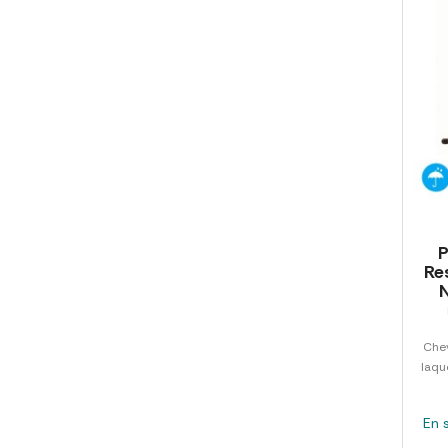
P
Re
Chev
laqu
En 