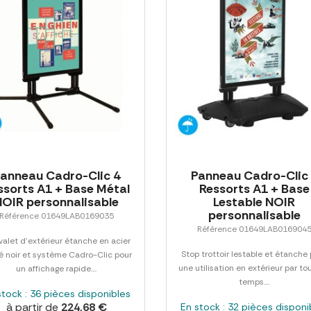
anneau Cadro-Clic 4
Panneau Cadro-Clic
ssorts A1 + Base Métal
Ressorts A1 + Base
NOIR personnalisable
Lestable NOIR
personnalisable
Référence 01649LAB0169035
Référence 01649LAB016904
alet d'extérieur étanche en acier
Stop trottoir lestable et étanche
é noir et système Cadro-Clic pour
une utilisation en extérieur par to
un affichage rapide....
temps....
stock : 36 pièces disponibles
à partir de
224,68 €
En stock : 32 pièces disponi