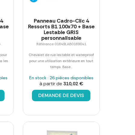
 4
Panneau Cadro-Clic 4
Base
Ressorts B1 100x70 + Base
Lestable GRIS
personnalisable
6
Référence 01649LAB0169041
 pour
Chevalet de rue lestable et waterproof
us les
pour une utilisation extérieure en tout
temps. Base...
bles
En stock : 26 pièces disponibles
à partir de
310,02 €
DEMANDE DE DEVIS