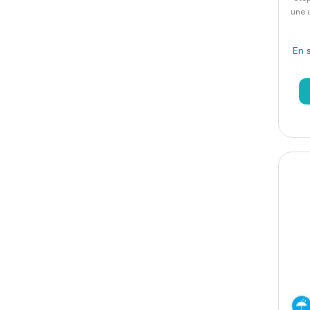
une u
En 