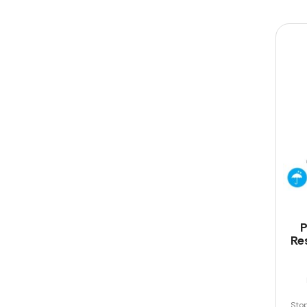
P
Re
Stop