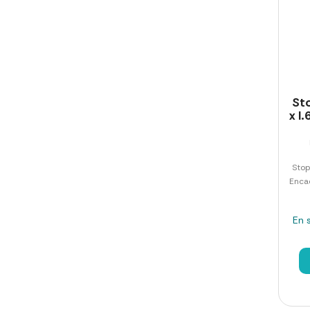
Sto
x l
Stop
Enca
En 