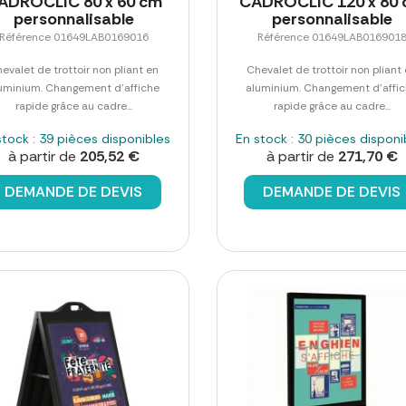
ADROCLIC 80 x 60 cm
CADROCLIC 120 x 80
personnalisable
personnalisable
Référence 01649LAB0169016
Référence 01649LAB016901
evalet de trottoir non pliant en
Chevalet de trottoir non pliant
uminium. Changement d'affiche
aluminium. Changement d'affi
rapide grâce au cadre...
rapide grâce au cadre...
stock : 39 pièces disponibles
En stock : 30 pièces disponi
à partir de
205,52 €
à partir de
271,70 €
DEMANDE DE DEVIS
DEMANDE DE DEVIS