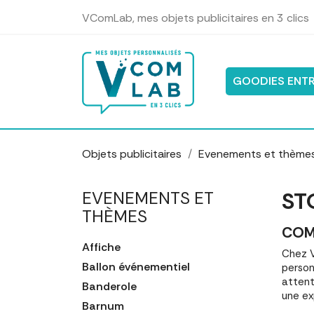
Panneau de gestion des cookies
VComLab, mes objets publicitaires en 3 clics
GOODIES ENTR
Objets publicitaires
Evenements et thème
ST
EVENEMENTS ET
THÈMES
COM
Affiche
Chez V
Ballon événementiel
person
attent
Banderole
une ex
Barnum