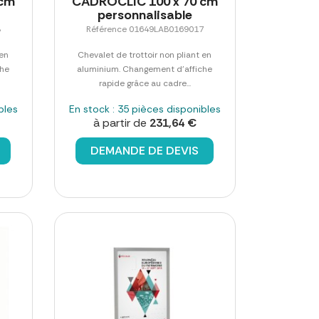
 cm
CADROCLIC 100 x 70 cm
personnalisable
8
Référence 01649LAB0169017
 en
Chevalet de trottoir non pliant en
che
aluminium. Changement d'affiche
rapide grâce au cadre...
bles
En stock : 35 pièces disponibles
à partir de
231,64 €
DEMANDE DE DEVIS