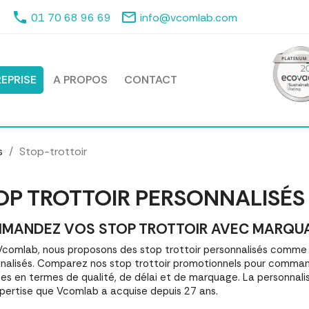
phone
mail_outline
01 70 68 96 69
info@vcomlab.com
EPRISE
A PROPOS
CONTACT
s
Stop-trottoir
OP TROTTOIR PERSONNALISÉS
MANDEZ VOS STOP TROTTOIR AVEC MARQUAGE
comlab, nous proposons des stop trottoir personnalisés comme
nalisés. Comparez nos stop trottoir promotionnels pour command
es en termes de qualité, de délai et de marquage. La personnalis
pertise que Vcomlab a acquise depuis 27 ans.