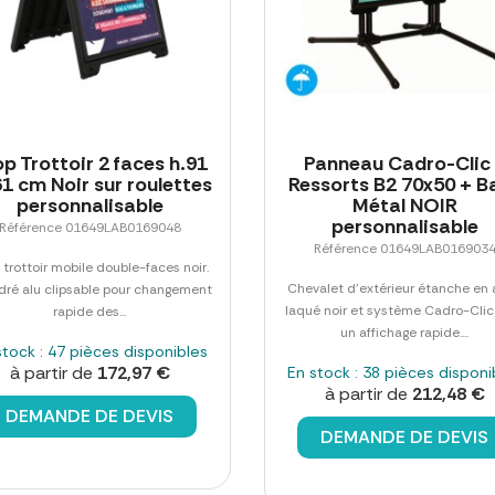
p Trottoir 2 faces h.91
Panneau Cadro-Clic
.61 cm Noir sur roulettes
Ressorts B2 70x50 + B
personnalisable
Métal NOIR
personnalisable
Référence 01649LAB0169048
Référence 01649LAB016903
 trottoir mobile double-faces noir.
Chevalet d'extérieur étanche en 
dré alu clipsable pour changement
laqué noir et système Cadro-Clic
rapide des...
un affichage rapide....
stock : 47 pièces disponibles
à partir de
172,97 €
En stock : 38 pièces disponi
à partir de
212,48 €
DEMANDE DE DEVIS
DEMANDE DE DEVIS