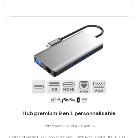
Hub premium 9 en 1 personnalisable
Référence 01618LAB0146893
Entrée et sortie USB C power delivery 100WAvec 3 ports USB A 3.0 + 1