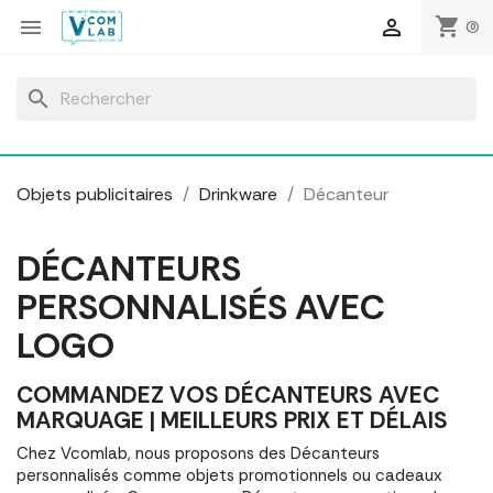
Panneau de gestion des cookies
shopping_cart


(0)
search
Objets publicitaires
Drinkware
Décanteur
DÉCANTEURS
PERSONNALISÉS AVEC
LOGO
COMMANDEZ VOS DÉCANTEURS AVEC
MARQUAGE | MEILLEURS PRIX ET DÉLAIS
Chez Vcomlab, nous proposons des Décanteurs
personnalisés comme objets promotionnels ou cadeaux