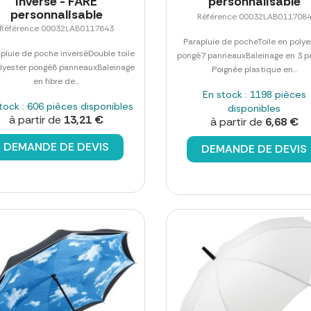
inversé - FARE
personnalisable
personnalisable
Référence 00032LAB011708
Référence 00032LAB0117843
Parapluie de pocheToile en polye
pluie de poche inverséDouble toile
pongé7 panneauxBaleinage en 3 pa
lyester pongé8 panneauxBaleinage
Poignée plastique en...
en fibre de...
En stock : 1198 pièces
tock : 606 pièces disponibles
disponibles
à partir de
13,21 €
à partir de
6,68 €
DEMANDE DE DEVIS
DEMANDE DE DEVIS