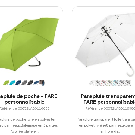
apluie de poche - FARE
Parapluie transparent
personnalisable
FARE personnalisabl
Référence 00032LAB0116655
Référence 00032LAB011698
apluie de pocheToile en polyester
Parapluie transparentToile transp
é6 panneauxBaleinage en 3 parties
en polyéthylène8 panneauxBalei
Poignée plate en...
en fibre de...