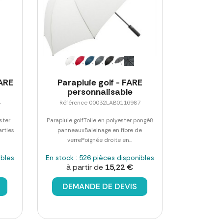
FARE
Parapluie golf - FARE
personnalisable
4
Référence 00032LAB0116987
ster
Parapluie golfToile en polyester pongé8
rties
panneauxBaleinage en fibre de
verrePoignée droite en...
ibles
En stock : 526 pièces disponibles
à partir de
15,22 €
DEMANDE DE DEVIS