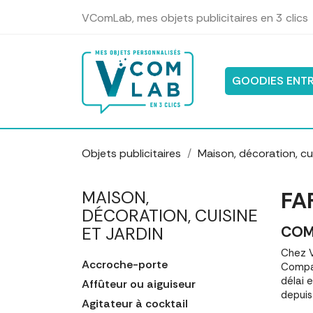
Panneau de gestion des cookies
VComLab, mes objets publicitaires en 3 clics
GOODIES ENTR
Objets publicitaires
Maison, décoration, cui
FA
MAISON,
DÉCORATION, CUISINE
COM
ET JARDIN
Chez V
Accroche-porte
Compar
délai 
Affûteur ou aiguiseur
depuis
Agitateur à cocktail