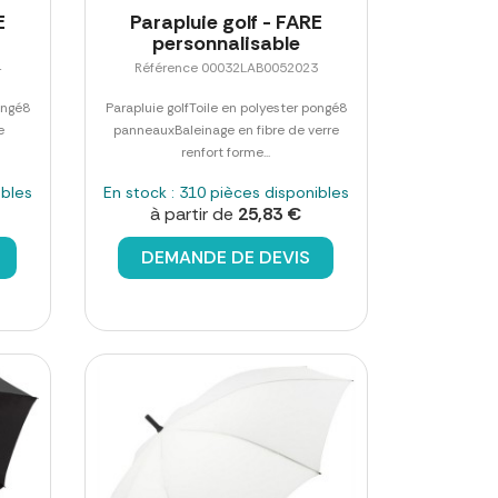
E
Parapluie golf - FARE
personnalisable
4
Référence 00032LAB0052023
ongé8
Parapluie golfToile en polyester pongé8
e
panneauxBaleinage en fibre de verre
renfort forme...
ibles
En stock : 310 pièces disponibles
à partir de
25,83 €
DEMANDE DE DEVIS