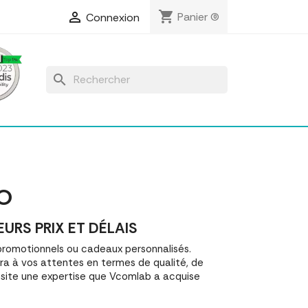
shopping_cart

Panier
(0)
Connexion
search
O
URS PRIX ET DÉLAIS
romotionnels ou cadeaux personnalisés.
a à vos attentes en termes de qualité, de
ssite une expertise que Vcomlab a acquise