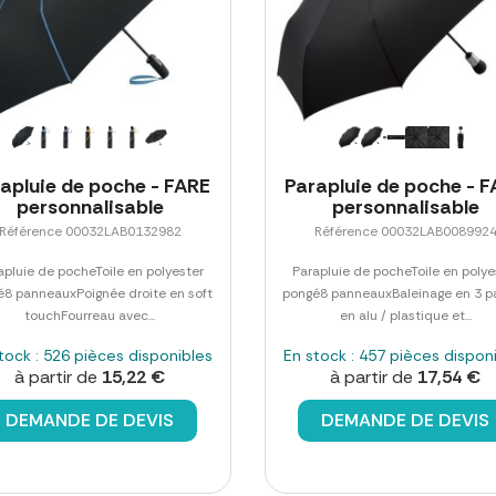
apluie de poche - FARE
Parapluie de poche - 
personnalisable
personnalisable
Référence 00032LAB0132982
Référence 00032LAB008992
apluie de pocheToile en polyester
Parapluie de pocheToile en polye
é8 panneauxPoignée droite en soft
pongé8 panneauxBaleinage en 3 pa
touchFourreau avec...
en alu / plastique et...
tock : 526 pièces disponibles
En stock : 457 pièces dispon
à partir de
15,22 €
à partir de
17,54 €
DEMANDE DE DEVIS
DEMANDE DE DEVIS