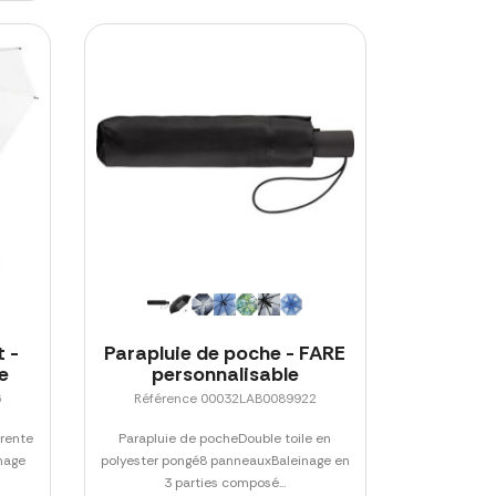
 -
Parapluie de poche - FARE
e
personnalisable
6
Référence 00032LAB0089922
arente
Parapluie de pocheDouble toile en
nage
polyester pongé8 panneauxBaleinage en
3 parties composé...