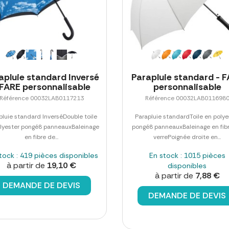
apluie standard Inversé
Parapluie standard - 
 FARE personnalisable
personnalisable
Référence 00032LAB0117213
Référence 00032LAB011698
pluie standard InverséDouble toile
Parapluie standardToile en polye
lyester pongé8 panneauxBaleinage
pongé8 panneauxBaleinage en fib
en fibre de...
verrePoignée droite en...
tock : 419 pièces disponibles
En stock : 1015 pièces
à partir de
19,10 €
disponibles
à partir de
7,88 €
DEMANDE DE DEVIS
DEMANDE DE DEVIS