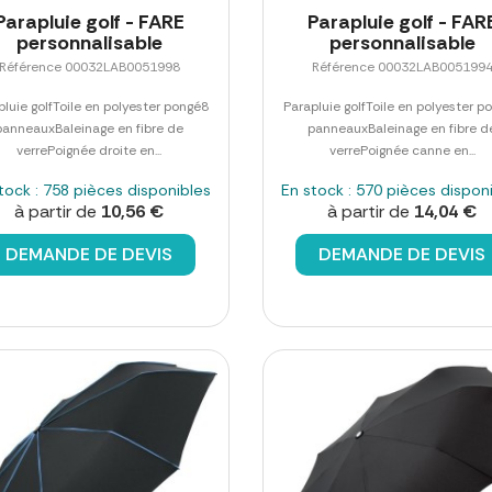
Parapluie golf - FARE
Parapluie golf - FAR
personnalisable
personnalisable
Référence 00032LAB0051998
Référence 00032LAB005199
pluie golfToile en polyester pongé8
Parapluie golfToile en polyester p
panneauxBaleinage en fibre de
panneauxBaleinage en fibre d
verrePoignée droite en...
verrePoignée canne en...
tock : 758 pièces disponibles
En stock : 570 pièces dispon
à partir de
10,56 €
à partir de
14,04 €
DEMANDE DE DEVIS
DEMANDE DE DEVIS