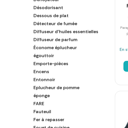
Désodorisant
Dessous de plat
Détecteur de fumée
Para
Diffuseur d'huiles essentielles
Diffuseur de parfum
Économe éplucheur
En s
égouttoir
Emporte-pièces
Encens
Entonnoir
Eplucheur de pomme
éponge
FARE
Fauteuil
Fer à repasser
Fouet de cuisine