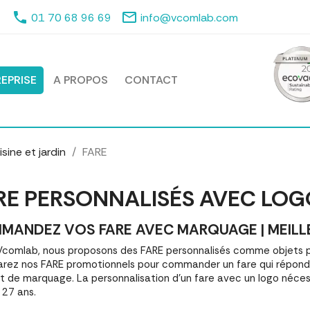
phone
mail_outline
01 70 68 96 69
info@vcomlab.com
EPRISE
A PROPOS
CONTACT
sine et jardin
FARE
RE PERSONNALISÉS AVEC LOG
MANDEZ VOS FARE AVEC MARQUAGE | MEILLE
comlab, nous proposons des FARE personnalisés comme objets p
ez nos FARE promotionnels pour commander un fare qui répondr
et de marquage. La personnalisation d'un fare avec un logo néce
 27 ans.